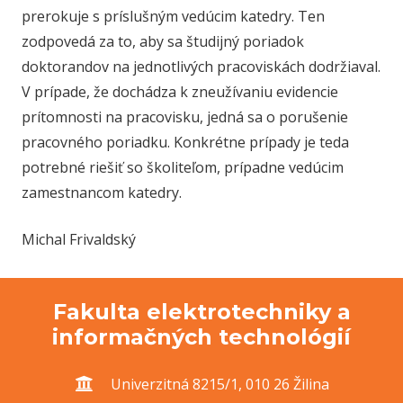
prerokuje s príslušným vedúcim katedry. Ten
zodpovedá za to, aby sa študijný poriadok
doktorandov na jednotlivých pracoviskách dodržiaval.
V prípade, že dochádza k zneužívaniu evidencie
prítomnosti na pracovisku, jedná sa o porušenie
pracovného poriadku. Konkrétne prípady je teda
potrebné riešiť so školiteľom, prípadne vedúcim
zamestnancom katedry.
Michal Frivaldský
Fakulta elektrotechniky a
informačných technológií
Univerzitná 8215/1, 010 26 Žilina