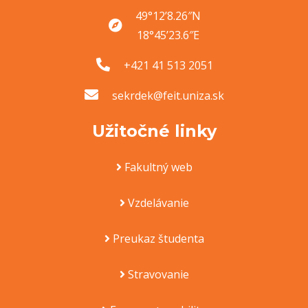
49°12’8.26″N
18°45’23.6″E
+421 41 513 2051
sekrdek@feit.uniza.sk
Užitočné linky
Fakultný web
Vzdelávanie
Preukaz študenta
Stravovanie